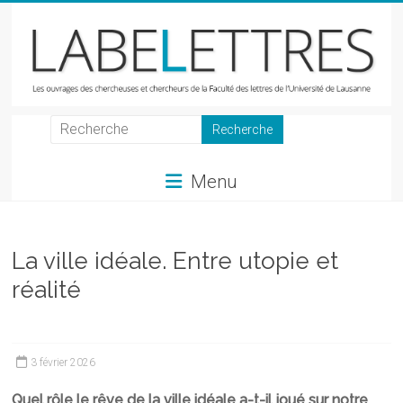
Skip
to
content
LabeLettres
Les
Menu
ouvrages
des
chercheuses
et
La ville idéale. Entre utopie et
chercheurs
réalité
de
la
Faculté
des
3 février 2026
lettres
Quel rôle le rêve de la ville idéale a-t-il joué sur notre