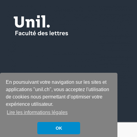
En poursuivant votre navigation sur les sites et
applications "unil.ch", vous acceptez l'utilisation
de cookies nous permettant d’optimiser votre
expérience utilisateur.
Lire les informations légales
OK
Copyright © 2026
LabeLettres
. All rights reserved.