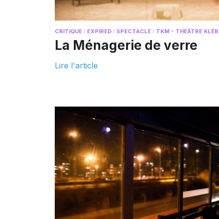
CRITIQUE
/
EXPIRED
/
SPECTACLE
/
TKM - THÉÂTRE KLÉ
La Ménagerie de verre
Lire l'article