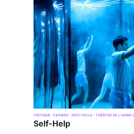
CRITIQUE
/
EXPIRED
/
SPECTACLE
/
THÉÂTRE DE L'USINE 
Self-Help