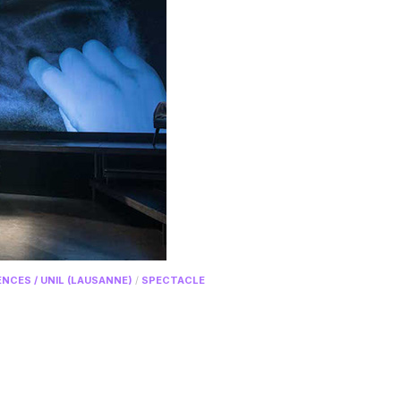
NCES / UNIL (LAUSANNE)
/
SPECTACLE