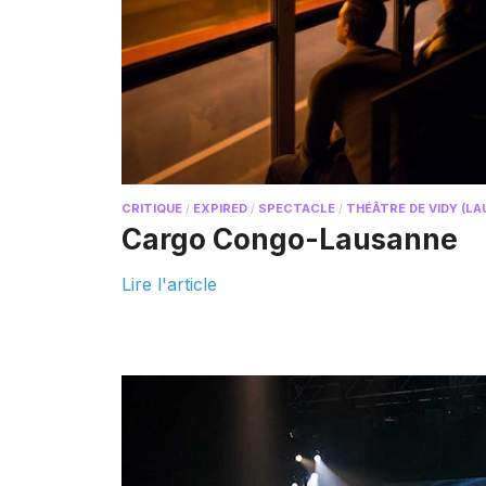
CRITIQUE
/
EXPIRED
/
SPECTACLE
/
THÉÂTRE DE VIDY (L
Cargo Congo-Lausanne
Lire l'article