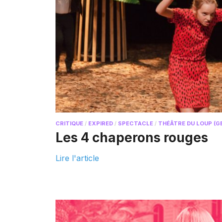
CRITIQUE
/
EXPIRED
/
SPECTACLE
/
THÉÂTRE DU LOUP (G
Les 4 chaperons rouges
Lire l'article