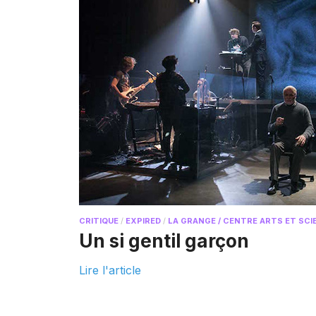
CRITIQUE
/
EXPIRED
/
LA GRANGE / CENTRE ARTS ET SCIE
Un si gentil garçon
Lire l'article