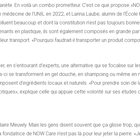
 planète. En voilà un combo prometteur. C’est ce que propose «NO
e médecine de l’UNIL en 2022, et Larina Laube, alumni de l’École
 polluent beaucoup et dont la constitution n’est pas toujours bonn
nts en plastique, ils sont également composés en grande partie 
leur transport. «Pourquoi faudrait-il transporter un produit comp
er, en s’entourant d’experts, une alternative qui se focalise sur l
s-ci se transforment en gel douche, en shampoing ou même en ne
osent d’ingrédients locaux et naturels. «Pour prendre soin de l
otiques», explique celle qui appuie cette volonté sur ses études
 Claire Meuwly. Mais les gens disent souvent que ça glisse trop,
la fondatrice de NOW Care n’est pas là pour leur jeter la pierre. «Je