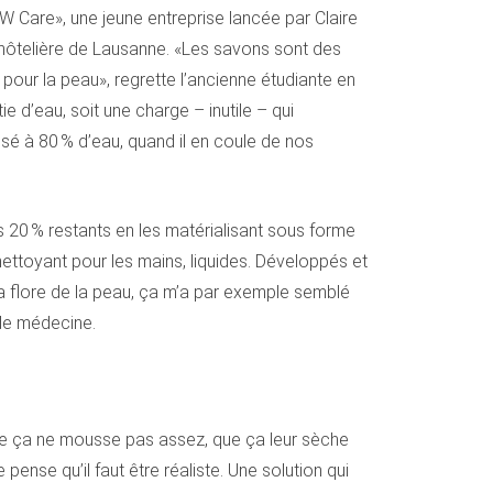
W Care», une jeune entreprise lancée par Claire
 hôtelière de Lausanne. «Les savons sont des
e pour la peau», regrette l’ancienne étudiante en
d’eau, soit une charge – inutile – qui
osé à 80 % d’eau, quand il en coule de nos
es 20 % restants en les matérialisant sous forme
ttoyant pour les mains, liquides. Développés et
a flore de la peau, ça m’a par exemple semblé
 de médecine.
 que ça ne mousse pas assez, que ça leur sèche
 pense qu’il faut être réaliste. Une solution qui