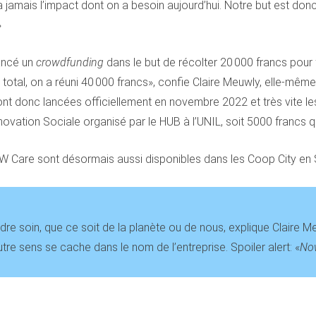
a jamais l’impact dont on a besoin aujourd’hui. Notre but est don
»
lancé un
crowdfunding
dans le but de récolter 20 000 francs pou
 total, on a réuni 40 000 francs», confie Claire Meuwly, elle-mêm
t donc lancées officiellement en novembre 2022 et très vite les
novation Sociale organisé par le HUB à l’UNIL, soit 5000 francs q
OW Care sont désormais aussi disponibles dans les Coop City en 
re soin, que ce soit de la planète ou de nous, explique Claire M
tre sens se cache dans le nom de l’entreprise. Spoiler alert: «
No