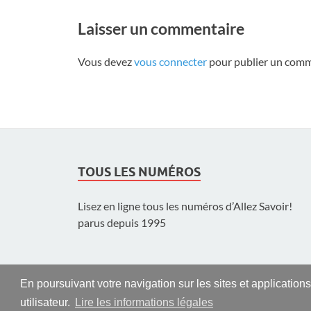
Laisser un commentaire
Vous devez
vous connecter
pour publier un comm
TOUS LES NUMÉROS
Lisez en ligne tous les numéros d’Allez Savoir!
parus depuis 1995
En poursuivant votre navigation sur les sites et application
utilisateur.
Lire les informations légales
© UNIL | Université de Lausanne