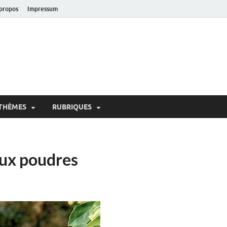
propos
Impressum
oir!
 de Lausanne
THÈMES
RUBRIQUES
aux poudres