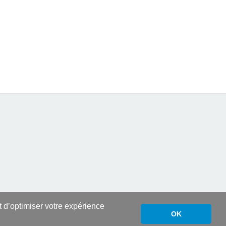
nt d’optimiser votre expérience
OK
Propulsé par
WordPress
et
HitMag
.