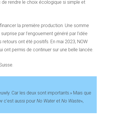
c de rendre le choix écologique si simple et
r financer la première production. Une somme
e surprise par l’engouement généré par l’idée
 retours ont été positifs. En mai 2023, NOW
ui ont permis de continuer sur une belle lancée.
Suisse.
euwly. Car les deux sont importants.» Mais que
w
c’est aussi pour
No Water
et
No Waste
»,