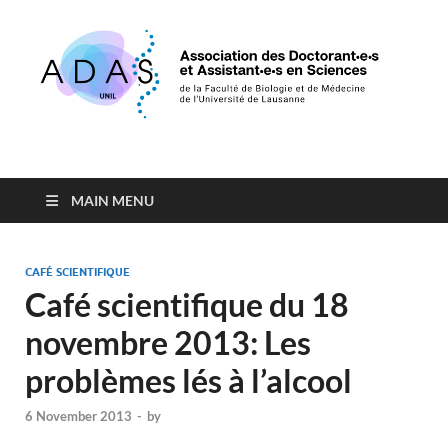
Association des
de la Faculté de Biologie et de Médecine de l'Université de
Lausanne
Doctorants et
MAIN MENU
Assistants en Sciences
CAFÉ SCIENTIFIQUE
Café scientifique du 18
novembre 2013: Les
problèmes lés à l’alcool
6 November 2013
-
by