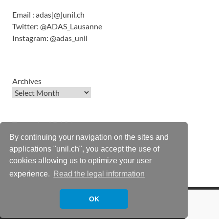
Email : adas[@]unil.ch
Twitter: @ADAS_Lausanne
Instagram: @adas_unil
Archives
Tweets by ADAS_Lausanne
By continuing your navigation on the sites and
applications "unil.ch", you accept the use of
cookies allowing us to optimize your user
experience.
Read the legal information
adas [@] unil.ch | UNIL - Amphipôle 1015 Lausanne
OK
Powered by
WordPress
and
HitMag
.