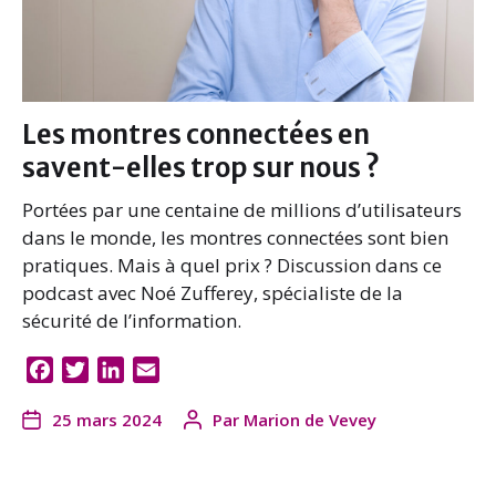
Les montres connectées en
savent-elles trop sur nous ?
Portées par une centaine de millions d’utilisateurs
dans le monde, les montres connectées sont bien
pratiques. Mais à quel prix ? Discussion dans ce
podcast avec Noé Zufferey, spécialiste de la
sécurité de l’information.
F
T
L
E
a
w
i
m
25 mars 2024
Par
Marion de Vevey
c
i
n
a
e
t
k
i
b
t
e
l