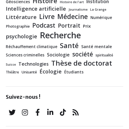
Histoire
Institution
Géosciences
Histoire de l'art
Intelligence artificielle
Journalisme
La Grange
Livre
Médecine
Littérature
Numérique
Podcast
Portrait
Prix
Photographie
Recherche
psychologie
Santé
Santé mentale
Réchauffement climatique
société
Sociologie
Sciences criminelles
spiritualité
Thèse de doctorat
Technologies
Suisse
Écologie
Étudiants
Théâtre
Unisanté
Suivez-nous !