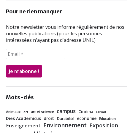
o
e
d
o
r
I
Pour ne rien manquer
k
n
Notre newsletter vous informe régulièrement de nos
nouvelles publications (pour les personnes
intéressées n'ayant pas d'adresse UNIL)
Mots-clés
campus
Cinéma
Animaux
art et science
art
Climat
Dies Academicus
droit
economie
Durabilité
Education
Environnement
Exposition
Enseignement