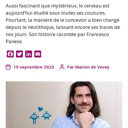
Aussi fascinant que mystérieux, le cerveau est
aujourd’hui étudié sous toutes ses coutures.
Pourtant, la manière de le concevoir a bien changé
depuis le néolithique, laissant encore ses traces de
nos jours. Son histoire racontée par Francesco
Panese.
F
T
L
E
a
w
i
m
19 septembre 2023
Par
Marion de Vevey
c
i
n
a
e
t
k
i
b
t
e
l
o
e
d
o
r
I
k
n