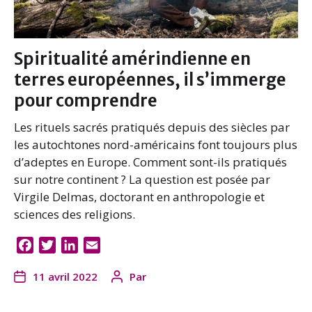
Spiritualité amérindienne en
terres européennes, il s’immerge
pour comprendre
Les rituels sacrés pratiqués depuis des siècles par
les autochtones nord-américains font toujours plus
d’adeptes en Europe. Comment sont-ils pratiqués
sur notre continent ? La question est posée par
Virgile Delmas, doctorant en anthropologie et
sciences des religions.
F
T
L
E
a
w
i
m
11 avril 2022
Par
c
i
n
a
e
t
k
i