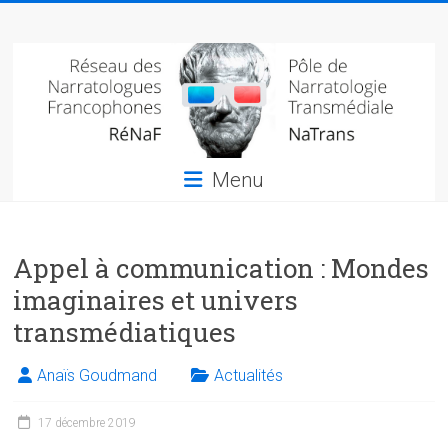
Skip
Réseau
to
content
des
narratologues
francophone
Menu
(RéNaF)
Pôle
Appel à communication : Mondes
de
narratologie
imaginaires et univers
transmédiale
transmédiatiques
(NaTrans)
Anaïs Goudmand
Actualités
17 décembre 2019