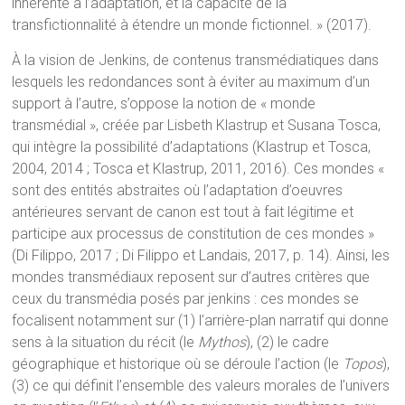
inhérente à l’adaptation, et la capacité de la
transfictionnalité à étendre un monde fictionnel. » (2017).
À la vision de Jenkins, de contenus transmédiatiques dans
lesquels les redondances sont à éviter au maximum d’un
support à l’autre, s’oppose la notion de « monde
transmédial », créée par Lisbeth Klastrup et Susana Tosca,
qui intègre la possibilité d’adaptations (Klastrup et Tosca,
2004, 2014 ; Tosca et Klastrup, 2011, 2016). Ces mondes «
sont des entités abstraites où l’adaptation d’oeuvres
antérieures servant de canon est tout à fait légitime et
participe aux processus de constitution de ces mondes »
(Di Filippo, 2017 ; Di Filippo et Landais, 2017, p. 14). Ainsi, les
mondes transmédiaux reposent sur d’autres critères que
ceux du transmédia posés par jenkins : ces mondes se
focalisent notamment sur (1) l’arrière-plan narratif qui donne
sens à la situation du récit (le
Mythos
), (2) le cadre
géographique et historique où se déroule l’action (le
Topos
),
(3) ce qui définit l’ensemble des valeurs morales de l’univers