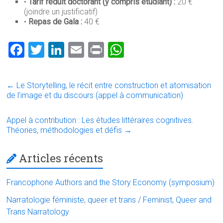
•
Tarif réduit doctorant (y compris étudiant) :
20 €
(joindre un justificatif)
•
Repas de Gala :
40 €
F
T
Li
E
Pr
W
a
wi
nk
m
in
h
ce
tt
e
ai
t
at
←
Le Storytelling, le récit entre construction et atomisation
b
er
dI
l
s
de l’image et du discours (appel à communication)
o
n
A
Appel à contribution : Les études littéraires cognitives.
ok
p
Théories, méthodologies et défis
→
p
Articles récents
Francophone Authors and the Story Economy (symposium)
Narratologie féministe, queer et trans / Feminist, Queer and
Trans Narratology