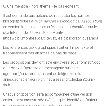
8. Une mention « hors-thème » le cas échéant.
Il est demandé aux auteurs de respecter les normes
bibliographiques APA (
American Psychological Association
)
en version française telles qu’elles sont présentées sur le
site Internet de l’Université de Montréal :
https://bib.umontreal.ca/citer/styles-bibliographiques/apa
Les références bibliographiques sont en fin de texte et
n’apparaissent pas en notes de bas de page.
Les propositions devront être envoyées sous format *.doc
ou *.docx à l’adresse de messagerie suivante :
ugo.roux@univ-amu.fr, laurent.collet@univ-tln.fr,
anne.gagnebien@univ-tln.fr et alessandro.leiduan@univ-
tln.fr.
Chaque proposition sera accompagnée d’une version
entièrement anonymisée (vérifier que l’identité de l’auteur
n’apparaisse pas dans les métadonnées).