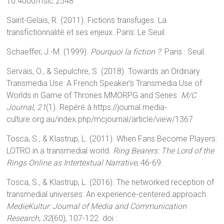
10.4000/rfsic.2548
Saint-Gelais, R. (2011). Fictions transfuges. La
transfictionnalité et ses enjeux. Paris: Le Seuil.
Schaeffer, J.-M. (1999).
Pourquoi la fiction ?
. Paris : Seuil.
Servais, O., & Sepulchre, S. (2018). Towards an Ordinary
Transmedia Use: A French Speaker’s Transmedia Use of
Worlds in Game of Thrones MMORPG and Series.
M/C
Journal
,
21
(1). Repéré à https://journal.media-
culture.org.au/index.php/mcjournal/article/view/1367
Tosca, S., & Klastrup, L. (2011). When Fans Become Players:
LOTRO in a transmedial world.
Ring Bearers: The Lord of the
Rings Online as Intertextual Narrative
, 46-69.
Tosca, S., & Klastrup, L. (2016). The networked reception of
transmedial universes: An experience-centered approach.
MedieKultur: Journal of Media and Communication
Research
,
32
(60), 107-122. doi :