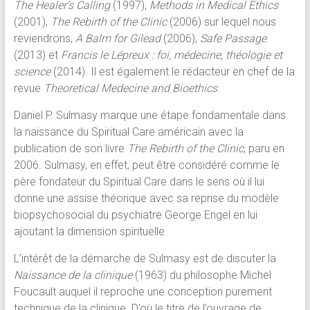
The Healer’s Calling
(1997),
Methods in Medical Ethics
(2001),
The Rebirth of the Clinic
(2006) sur lequel nous
reviendrons,
A Balm for Gilead
(2006),
Safe Passage
(2013) et
Francis le Lépreux : foi, médecine, théologie et
science
(2014). Il est également le rédacteur en chef de la
revue
Theoretical Medecine and Bioethics
.
Daniel P. Sulmasy marque une étape fondamentale dans
la naissance du Spiritual Care américain avec la
publication de son livre
The Rebirth of the Clinic
, paru en
2006. Sulmasy, en effet, peut être considéré comme le
père fondateur du Spiritual Care dans le sens où il lui
donne une assise théorique avec sa reprise du modèle
biopsychosocial du psychiatre George Engel en lui
ajoutant la dimension spirituelle.
L’intérêt de la démarche de Sulmasy est de discuter la
Naissance de la clinique
(1963) du philosophe Michel
Foucault auquel il reproche une conception purement
technique de la clinique. D’où le titre de l’ouvrage de