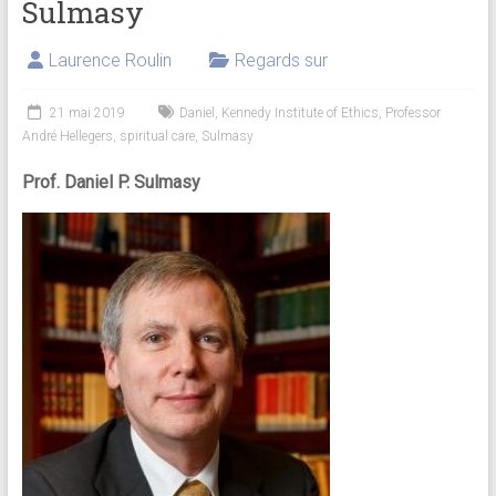
Sulmasy
Laurence Roulin
Regards sur
21 mai 2019
Daniel
,
Kennedy Institute of Ethics
,
Professor
André Hellegers
,
spiritual care
,
Sulmasy
Prof. Daniel P. Sulmasy