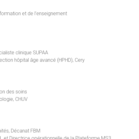
formation et de l’enseignement
cialiste clinique SUPAA
rection hôpital âge avancé (HPHD), Cery
ion des soins
ologie, CHUV
nités, Décanat FBM
L et Directrice opérationnelle de la Plateforme MS3