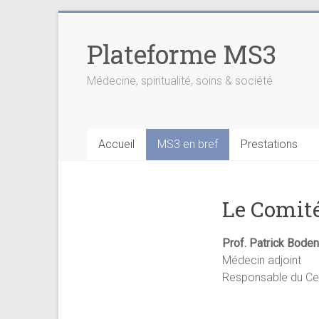
Skip
to
Plateforme MS3
content
Médecine, spiritualité, soins & société
Accueil
MS3 en bref
Prestations
Le Comité
Prof. Pat
Médecin adjoint
Responsable du Cen