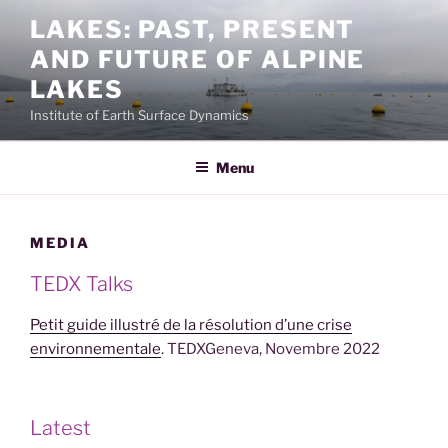
Skip
LAKES: PAST, PRESENT
to
AND FUTURE OF ALPINE
content
LAKES
Institute of Earth Surface Dynamics
Menu
MEDIA
TEDX Talks
Petit guide illustré de la résolution d’une crise
environnementale
. TEDXGeneva, Novembre 2022
Latest