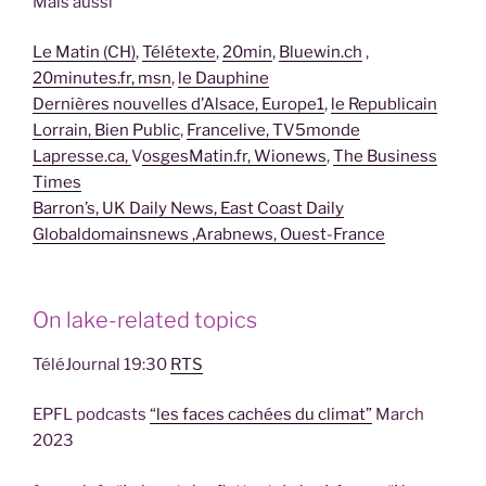
Mais aussi
Le Matin (CH)
,
Télétexte
,
20min
,
Bluewin.ch
,
20minutes.fr,
msn
,
le Dauphine
Dernières nouvelles d’Alsace,
Europe1
,
le Republicain
Lorrain,
Bien Public
,
Francelive,
TV5monde
Lapresse.ca,
V
osgesMatin.fr,
Wionews
,
The Business
Times
Barron’s
, UK Daily News
, East Coast Daily
Globaldomainsnews
,Arabnews
, Ouest-France
On lake-related topics
TéléJournal 19:30
RTS
EPFL podcasts
“les faces cachées du climat”
March
2023