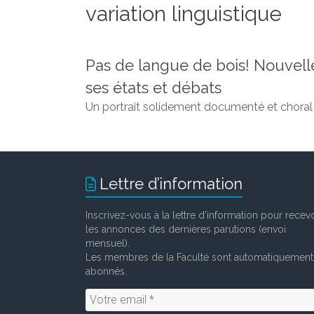
variation linguistique
et
chercheurs
de
la
Pas de langue de bois! Nouvelle
Faculté
ses états et débats
des
Un portrait solidement documenté et choral d
lettres
Lettre d’information
Inscrivez-vous à la lettre d'information pour recevo
les annonces des dernières parutions (envoi
mensuel).
Les membres de la Faculté sont automatiquement
abonnés.