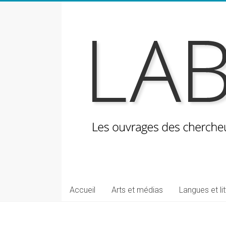
Skip
to
content
LabeLettres
Les
Accueil
Arts et médias
Langues et li
ouvrages
des
chercheuses