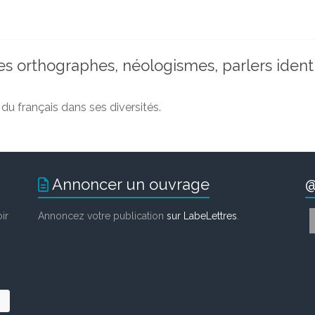
s orthographes, néologismes, parlers identi
u français dans ses diversités.
Annoncer un ouvrage
@
ir
Annoncez votre publication
sur LabeLettres
.