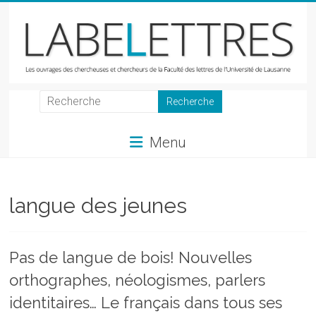
Skip
to
content
LabeLettres
Les
Menu
ouvrages
des
chercheuses
et
langue des jeunes
chercheurs
de
la
Pas de langue de bois! Nouvelles
Faculté
orthographes, néologismes, parlers
des
lettres
identitaires… Le français dans tous ses