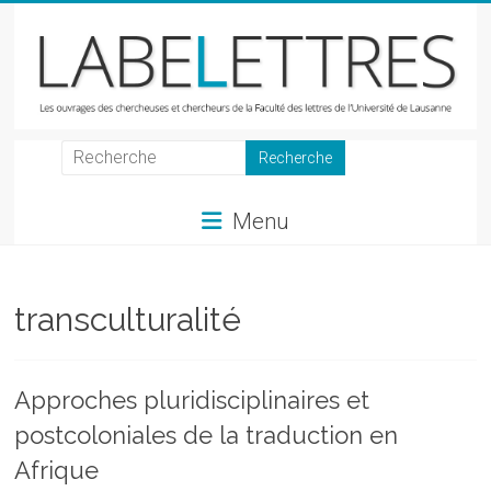
Skip
to
content
LabeLettres
Les
Menu
ouvrages
des
chercheuses
et
transculturalité
chercheurs
de
la
Approches pluridisciplinaires et
Faculté
postcoloniales de la traduction en
des
lettres
Afrique