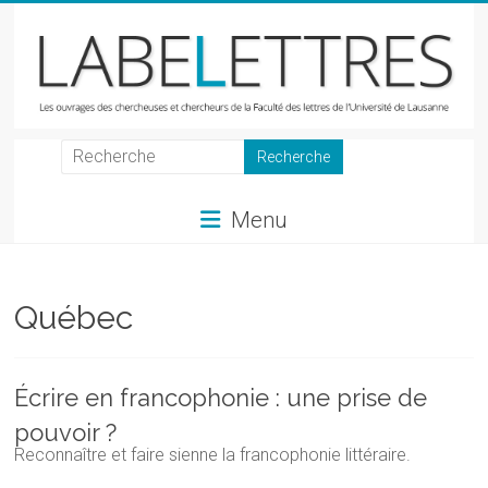
Skip
to
content
LabeLettres
Les
Menu
ouvrages
des
chercheuses
et
Québec
chercheurs
de
la
Écrire en francophonie : une prise de
Faculté
pouvoir ?
des
Reconnaître et faire sienne la francophonie littéraire.
lettres