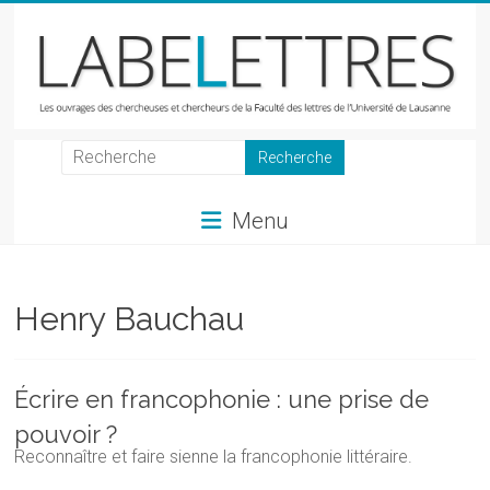
Skip
to
content
LabeLettres
Les
Menu
ouvrages
des
chercheuses
et
Henry Bauchau
chercheurs
de
la
Écrire en francophonie : une prise de
Faculté
pouvoir ?
des
Reconnaître et faire sienne la francophonie littéraire.
lettres