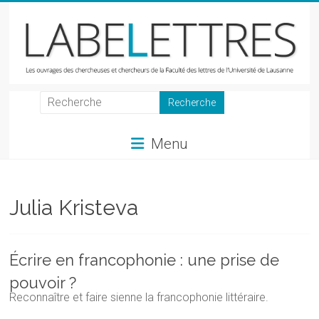
Skip
to
content
LabeLettres
Les
Menu
ouvrages
des
chercheuses
et
Julia Kristeva
chercheurs
de
la
Écrire en francophonie : une prise de
Faculté
pouvoir ?
des
Reconnaître et faire sienne la francophonie littéraire.
lettres