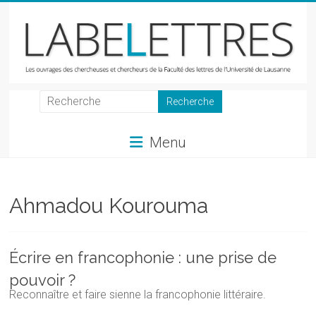
Skip
to
content
LabeLettres
Les
Menu
ouvrages
des
chercheuses
et
Ahmadou Kourouma
chercheurs
de
la
Écrire en francophonie : une prise de
Faculté
pouvoir ?
des
Reconnaître et faire sienne la francophonie littéraire.
lettres