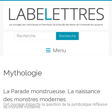
Skip
to
content
LabeLettres
Les
Menu
ouvrages
des
chercheuses
et
Mythologie
chercheurs
de
la
La Parade monstrueuse. La naissance
Faculté
des monstres modernes
des
Cet ouvrage inspecte la question de la symbolique réflexive
lettres
du monstre moderne.