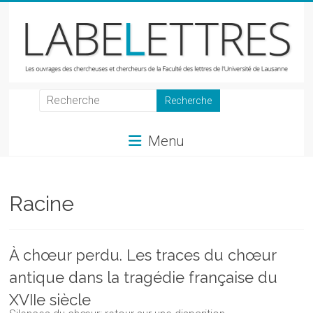
Skip
to
content
LabeLettres
Les
Menu
ouvrages
des
chercheuses
et
Racine
chercheurs
de
la
À chœur perdu. Les traces du chœur
Faculté
antique dans la tragédie française du
des
lettres
XVIIe siècle