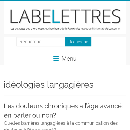
Skip
to
content
LabeLettres
Les
Menu
ouvrages
des
chercheuses
et
idéologies langagières
chercheurs
de
la
Les douleurs chroniques à l’âge avancé:
Faculté
en parler ou non?
des
lettres
Quelles barrières langagières à la communication des