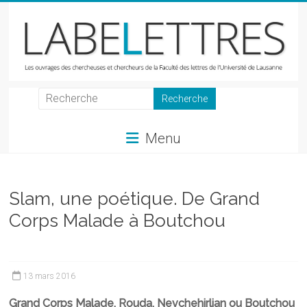
Skip
to
content
LabeLettres
Les
Menu
ouvrages
des
chercheuses
et
Slam, une poétique. De Grand
chercheurs
Corps Malade à Boutchou
de
la
Faculté
des
13 mars 2016
lettres
Grand Corps Malade, Rouda, Nevchehirlian ou Boutchou