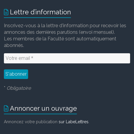
b
t
l
e
o
e
d
Lettre d’information
o
r
I
k
n
Inscrivez-vous à la lettre d'information pour recevoir les
annonces des dernières parutions (envoi mensuel).
Les membres de la Faculté sont automatiquement
abonnés.
*
Obligatoire
Annoncer un ouvrage
Annoncez votre publication
sur LabeLettres
.