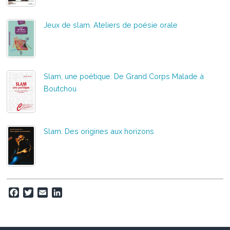
Jeux de slam. Ateliers de poésie orale
Slam, une poétique. De Grand Corps Malade à
Boutchou
Slam. Des origines aux horizons
F
T
E
L
a
w
m
i
c
i
a
n
e
t
i
k