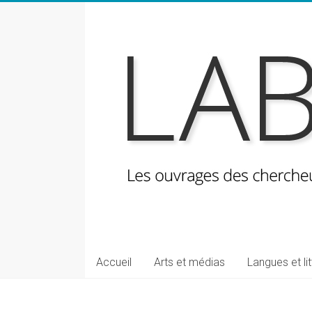
Skip
to
content
LabeLettres
Les
Accueil
Arts et médias
Langues et li
ouvrages
des
chercheuses