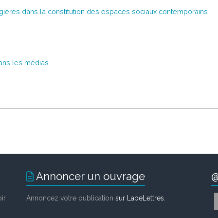
gières dans la constitution des espaces sociaux contemporains
dans les médias
Annoncer un ouvrage
@
ir
Annoncez votre publication
sur LabeLettres
.