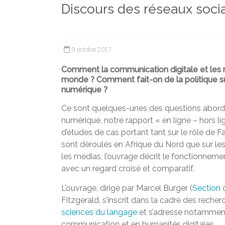
Discours des réseaux socia
et
chercheurs
de
la
9 octobre 2017
Faculté
des
Comment la communication digitale et les r
monde ? Comment fait-on de la politique sur
lettres
numérique ?
Ce sont quelques-unes des questions abord
numérique, notre rapport « en ligne – hors li
d’études de cas portant tant sur le rôle de
sont déroulés en Afrique du Nord que sur les
les médias, l’ouvrage décrit le fonctionneme
avec un regard croisé et comparatif.
L’ouvrage, dirigé par Marcel Burger (
Section 
Fitzgerald, s’inscrit dans la cadre des rech
sciences du langage
et s’adresse notamment
communication et en humanités digitales.