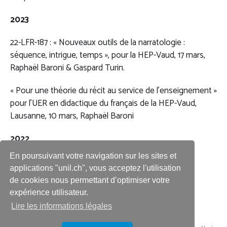
2023
22-LFR-187 : « Nouveaux outils de la narratologie :
séquence, intrigue, temps », pour la HEP-Vaud, 17 mars,
Raphaël Baroni & Gaspard Turin.
« Pour une théorie du récit au service de l’enseignement »
pour l’UER en didactique du français de la HEP-Vaud,
Lausanne, 10 mars, Raphaël Baroni
2022
En poursuivant votre navigation sur les sites et
21-LFR-187 : « Nouveaux outils de la narratologie :
applications "unil.ch", vous acceptez l'utilisation
perspective, focalisation et point de vue » (18 mars),
de cookies nous permettant d’optimiser votre
Raphaël Baroni & Gaspard Turin.
expérience utilisateur.
Lire les informations légales