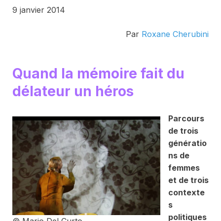
9 janvier 2014
Par
Roxane Cherubini
Quand la mémoire fait du
délateur un héros
Parcours
de trois
génératio
ns de
femmes
et de trois
contexte
s
politiques