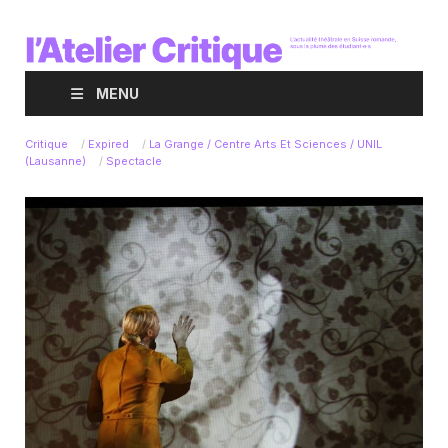
MENU
Critique
/
Expired
/
La Grange / Centre Arts Et Sciences / UNIL
(Lausanne)
/
Spectacle