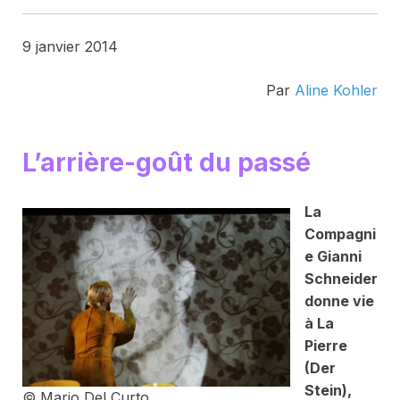
9 janvier 2014
Par
Aline Kohler
L’arrière-goût du passé
La
Compagni
e Gianni
Schneider
donne vie
à
La
Pierre
(Der
Stein)
,
© Mario Del Curto