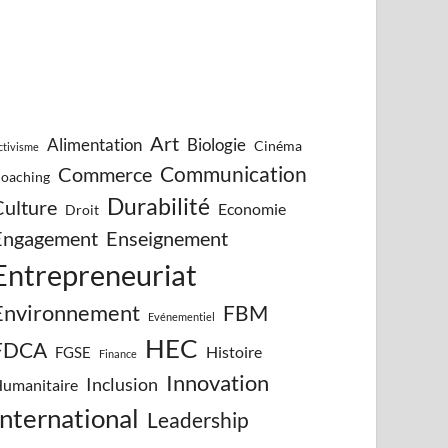
Art
Alimentation
Biologie
Cinéma
ctivisme
Communication
Commerce
oaching
Durabilité
Culture
Economie
Droit
Engagement
Enseignement
Entrepreneuriat
Environnement
FBM
Evénementiel
HEC
FDCA
Histoire
FGSE
Finance
Innovation
Inclusion
umanitaire
International
Leadership