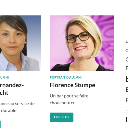
A
C
LUMNI
PORTRAIT D'ALUMNI
ernandez-
Florence Stumpe
cht
Un bar pour se faire
chouchouter
ance au service de
H
n durable
LIRE PLUS