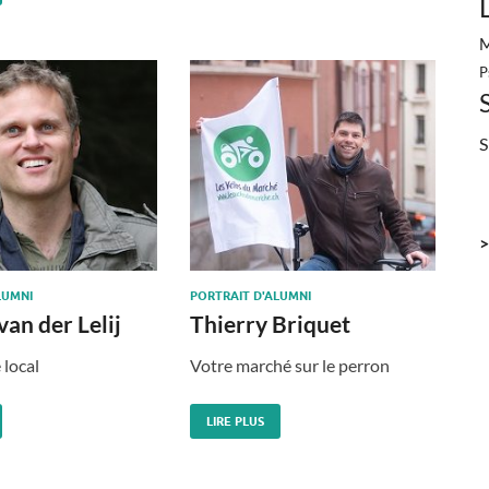
M
P
S
>
LUMNI
PORTRAIT D'ALUMNI
an der Lelij
Thierry Briquet
 local
Votre marché sur le perron
LIRE PLUS