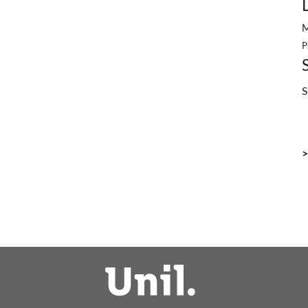
M
P
S
>