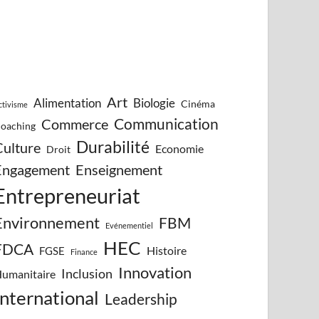
Art
Alimentation
Biologie
Cinéma
ctivisme
Communication
Commerce
oaching
Durabilité
Culture
Economie
Droit
Engagement
Enseignement
Entrepreneuriat
Environnement
FBM
Evénementiel
HEC
FDCA
Histoire
FGSE
Finance
Innovation
Inclusion
umanitaire
International
Leadership