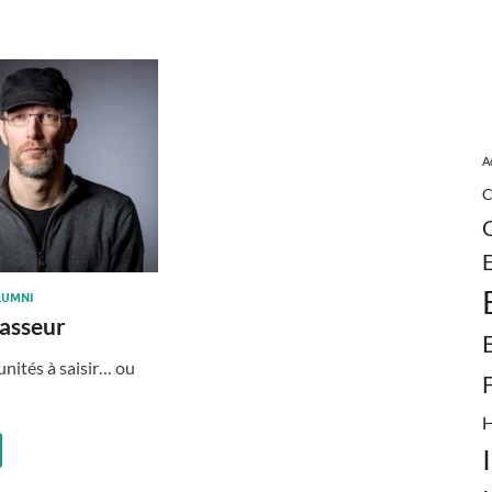
A
C
LUMNI
asseur
nités à saisir… ou
H