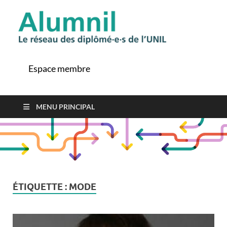
Alu
Le ré
des
diplô
Espace membre
de l'
MENU PRINCIPAL
ÉTIQUETTE :
MODE