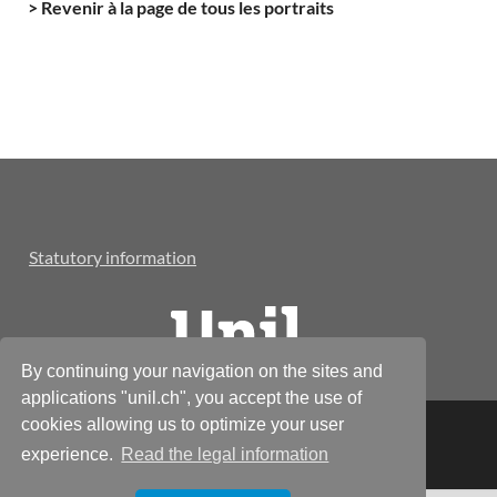
> Revenir à la page de tous les portraits
Statutory information
By continuing your navigation on the sites and
applications "unil.ch", you accept the use of
cookies allowing us to optimize your user
© Réseau Alumnil
experience.
Read the legal information
Powered by
WordPress
and
HitMag
.