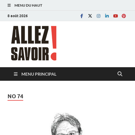
MENU DU HAUT
8 août 2026
Allez savoir!
Magazine de l'Université de Lausanne
MENU PRINCIPAL
NO 74