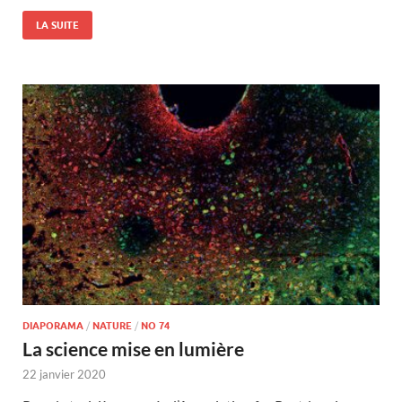
LA SUITE
DIAPORAMA
/
NATURE
/
NO 74
La science mise en lumière
22 janvier 2020