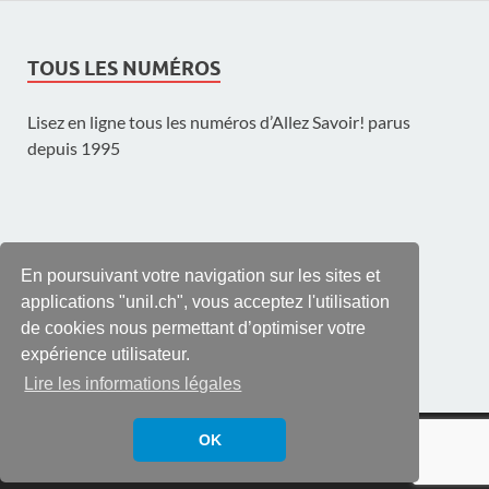
TOUS LES NUMÉROS
Lisez en ligne tous les numéros d’Allez Savoir! parus
depuis 1995
UNE PUBLICATION DE L'UNIL
En poursuivant votre navigation sur les sites et
applications "unil.ch", vous acceptez l'utilisation
de cookies nous permettant d’optimiser votre
expérience utilisateur.
Lire les informations légales
© UNIL | Université de Lausanne
OK
Propulsé par
WordPress
et
HitMag
.