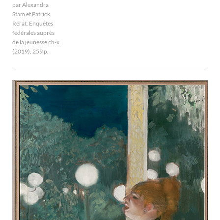
par Alexandra
Stam et Patrick
Rérat. Enquêtes
fédérales auprès
de la jeunesse ch-x
(2019), 259 p.