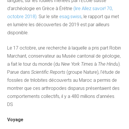
langues, sur les fouilles menées par l’École suisse
d’archéologie en Grèce à Érétrie
(lire Allez savoir! 70,
octobre 2018)
. Sur le site
esag.swiss
, le rapport qui met
en lumière les découvertes de 2019 est par ailleurs
disponible.
Le 17 octobre, une recherche à laquelle a pris part Robin
Marchant, conservateur au Musée cantonal de géologie,
a fait le tour du monde (du
New York Times
à
The Hindu
).
Parue dans
Scientific Reports
(groupe Nature), l’étude de
fossiles de trilobites découverts au Maroc a permis de
montrer que ces arthropodes disparus présentaient des
comportements collectifs, il y a 480 millions d’années.
DS
Voyage