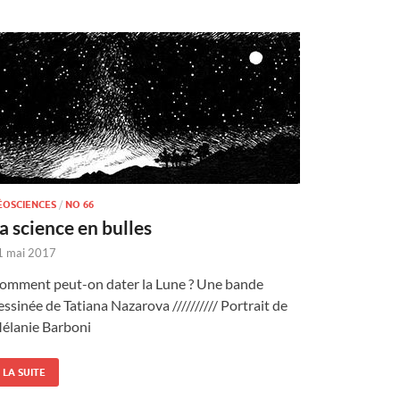
ÉOSCIENCES
/
NO 66
a science en bulles
1 mai 2017
omment peut-on dater la Lune ? Une bande
essinée de Tatiana Nazarova ////////// Portrait de
élanie Barboni
LA SUITE