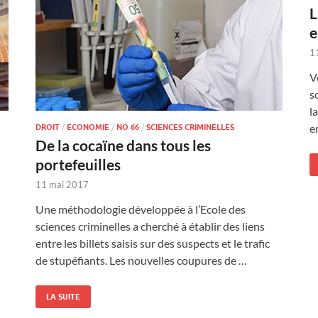
L
e
1
V
s
l
e
DROIT
/
ECONOMIE
/
NO 66
/
SCIENCES CRIMINELLES
De la cocaïne dans tous les
portefeuilles
11 mai 2017
Une méthodologie développée à l’Ecole des
sciences criminelles a cherché à établir des liens
entre les billets saisis sur des suspects et le trafic
de stupéfiants. Les nouvelles coupures de …
LA SUITE