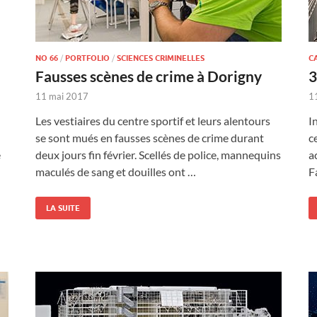
NO 66
/
PORTFOLIO
/
SCIENCES CRIMINELLES
C
Fausses scènes de crime à Dorigny
3
11 mai 2017
1
Les vestiaires du centre sportif et leurs alentours
I
se sont mués en fausses scènes de crime durant
c
e
deux jours fin février. Scellés de police, mannequins
a
maculés de sang et douilles ont …
F
LA SUITE