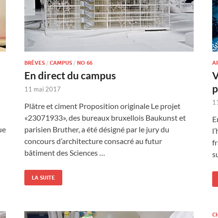
BRÈVES
/
CAMPUS
/
NO 66
A
En direct du campus
V
p
11 mai 2017
1
Plâtre et ciment Proposition originale Le projet
«23071933», des bureaux bruxellois Baukunst et
E
ue
parisien Bruther, a été désigné par le jury du
l
concours d’architecture consacré au futur
f
bâtiment des Sciences …
s
LA SUITE
C