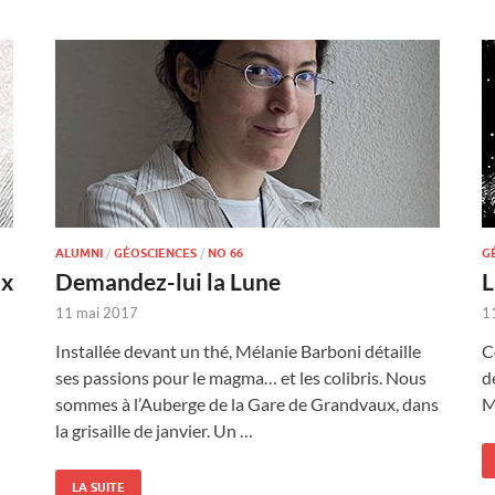
ALUMNI
/
GÉOSCIENCES
/
NO 66
G
ux
Demandez-lui la Lune
L
11 mai 2017
1
Installée devant un thé, Mélanie Barboni détaille
C
ses passions pour le magma… et les colibris. Nous
d
sommes à l’Auberge de la Gare de Grandvaux, dans
M
la grisaille de janvier. Un …
LA SUITE