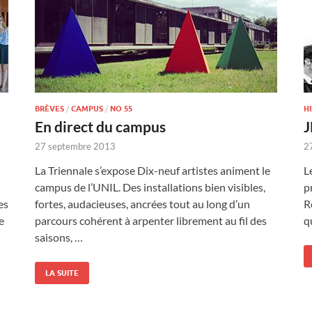
BRÈVES
/
CAMPUS
/
NO 55
H
En direct du campus
J
27 septembre 2013
2
La Triennale s’expose Dix-neuf artistes animent le
L
campus de l’UNIL. Des installations bien visibles,
p
es
fortes, audacieuses, ancrées tout au long d’un
R
e
parcours cohérent à arpenter librement au fil des
q
saisons, …
LA SUITE