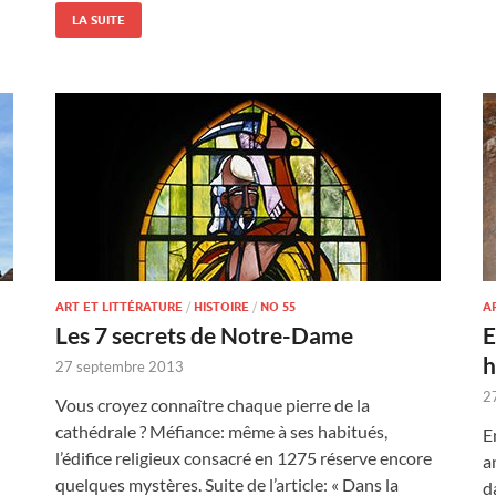
LA SUITE
ART ET LITTÉRATURE
/
HISTOIRE
/
NO 55
A
Les 7 secrets de Notre-Dame
E
h
27 septembre 2013
2
Vous croyez connaître chaque pierre de la
cathédrale ? Méfiance: même à ses habitués,
E
l’édifice religieux consacré en 1275 réserve encore
a
quelques mystères. Suite de l’article: « Dans la
d