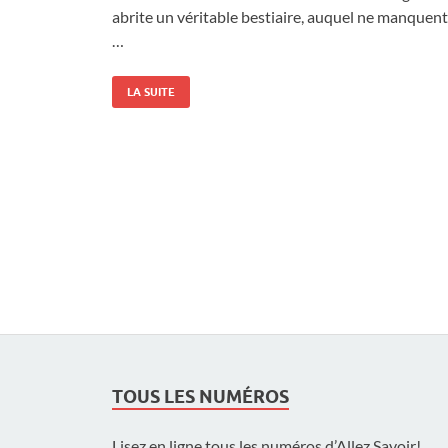
abrite un véritable bestiaire, auquel ne manquent
…
LA SUITE
TOUS LES NUMÉROS
Lisez en ligne tous les numéros d’Allez Savoir!