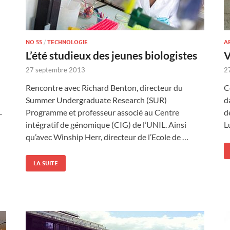
NO 55
/
TECHNOLOGIE
A
L’été studieux des jeunes biologistes
V
27 septembre 2013
2
Rencontre avec Richard Benton, directeur du
C
Summer Undergraduate Research (SUR)
d
Programme et professeur associé au Centre
d
-
intégratif de génomique (CIG) de l’UNIL. Ainsi
L
qu’avec Winship Herr, directeur de l’Ecole de …
LA SUITE