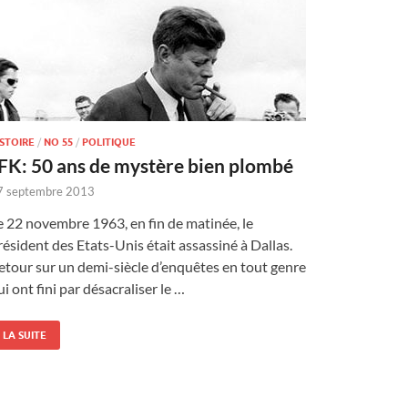
ISTOIRE
/
NO 55
/
POLITIQUE
FK: 50 ans de mystère bien plombé
7 septembre 2013
e 22 novembre 1963, en fin de matinée, le
résident des Etats-Unis était assassiné à Dallas.
etour sur un demi-siècle d’enquêtes en tout genre
ui ont fini par désacraliser le …
LA SUITE