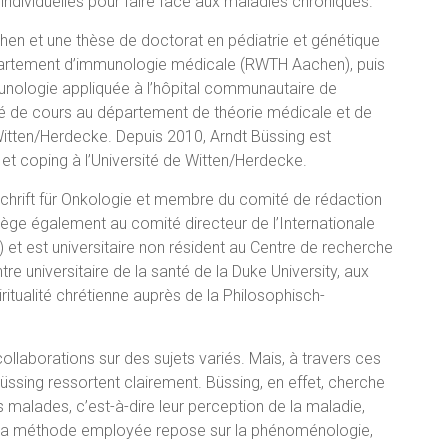
s individuelles pour faire face aux maladies chroniques.
n et une thèse de doctorat en pédiatrie et génétique
épartement d’immunologie médicale (RWTH Aachen), puis
nologie appliquée à l’hôpital communautaire de
rgé de cours au département de théorie médicale et de
itten/Herdecke. Depuis 2010, Arndt Büssing est
ité et coping à l’Université de Witten/Herdecke.
chrift für Onkologie et membre du comité de rédaction
 siège également au comité directeur de l’Internationale
) et est universitaire non résident au Centre de recherche
entre universitaire de la santé de la Duke University, aux
iritualité chrétienne auprès de la Philosophisch-
ollaborations sur des sujets variés. Mais, à travers ces
Büssing ressortent clairement. Büssing, en effet, cherche
s malades, c’est-à-dire leur perception de la maladie,
s. La méthode employée repose sur la phénoménologie,