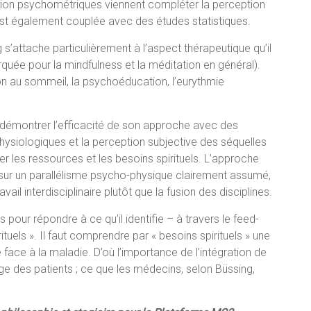
ation psychométriques viennent compléter la perception
est également couplée avec des études statistiques.
 s’attache particulièrement à l’aspect thérapeutique qu’il
uée pour la mindfulness et la méditation en général).
n au sommeil, la psychoéducation, l’eurythmie
démontrer l’efficacité de son approche avec des
physiologiques et la perception subjective des séquelles
lier les ressources et les besoins spirituels. L’approche
sur un parallélisme psycho-physique clairement assumé,
avail interdisciplinaire plutôt que la fusion des disciplines.
ns pour répondre à ce qu’il identifie – à travers le feed-
uels ». Il faut comprendre par « besoins spirituels » une
face à la maladie. D’où l’importance de l’intégration de
ge des patients ; ce que les médecins, selon Büssing,