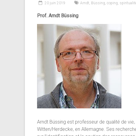
20 juin 2019
Arndt
,
Büssing
,
coping
,
spiritualit
Prof. Arndt Büssing
Arndt Büssing est professeur de qualité de vie, d
Witten/Herdecke, en Allemagne. Ses recherche