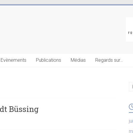
Evènements
Publications
Médias
Regards sur…
ndt Büssing
ju
m