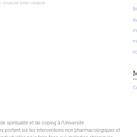
é
,
Université Witten Herdecke
f
av
m
m
n
M
C
e spiritualité et de coping à l’Université
s portent sur les interventions non pharmacologiques et