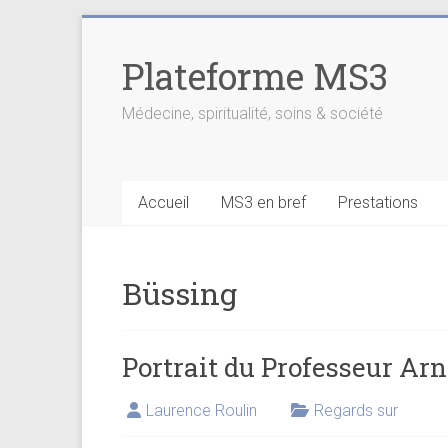
Skip
to
Plateforme MS3
content
Médecine, spiritualité, soins & société
Accueil
MS3 en bref
Prestations
Büssing
Portrait du Professeur Ar
Laurence Roulin
Regards sur