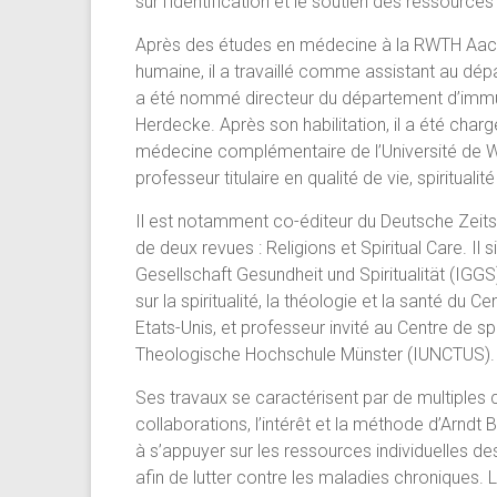
sur l’identification et le soutien des ressource
Après des études en médecine à la RWTH Aache
humaine, il a travaillé comme assistant au d
a été nommé directeur du département d’immu
Herdecke. Après son habilitation, il a été cha
médecine complémentaire de l’Université de W
professeur titulaire en qualité de vie, spiritual
Il est notamment co-éditeur du Deutsche Zeits
de deux revues : Religions et Spiritual Care. Il
Gesellschaft Gesundheit und Spiritualität (IGGS
sur la spiritualité, la théologie et la santé du C
Etats-Unis, et professeur invité au Centre de sp
Theologische Hochschule Münster (IUNCTUS).
Ses travaux se caractérisent par de multiples c
collaborations, l’intérêt et la méthode d’Arndt 
à s’appuyer sur les ressources individuelles de
afin de lutter contre les maladies chronique