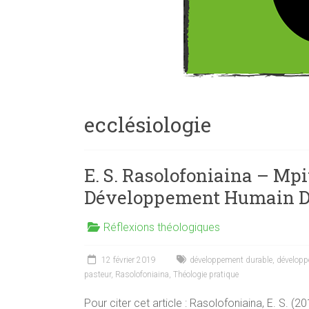
ecclésiologie
E. S. Rasolofoniaina – Mpi
Développement Humain Du
Réflexions théologiques
12 février 2019
développement durable
,
développ
pasteur
,
Rasolofoniaina
,
Théologie pratique
Pour citer cet article : Rasolofoniaina, E. S. (20