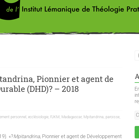
A
tandrina, Pionnier et agent de
rable (DHD)? – 2018
En
in
r
ement personnel
,
ecclésiologie
,
FJKM
,
Madagascar
,
Mpitandrina
,
paroisse
,
19). «?
Mpitandrina
, Pionnier et agent de Développement