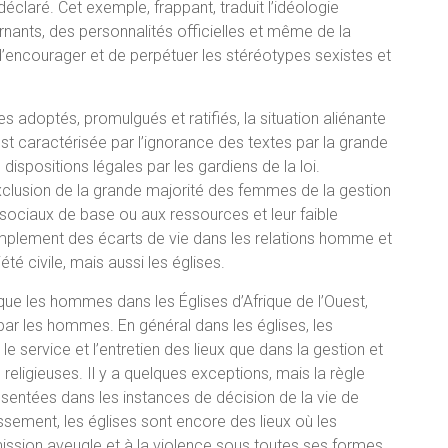
éclaré. Cet exemple, frappant, traduit l’idéologie
ants, des personnalités officielles et même de la
d’encourager et de perpétuer les stéréotypes sexistes et
ues adoptés, promulgués et ratifiés, la situation aliénante
st caractérisée par l’ignorance des textes par la grande
ispositions légales par les gardiens de la loi.
exclusion de la grande majorité des femmes de la gestion
es sociaux de base ou aux ressources et leur faible
 simplement des écarts de vie dans les relations homme et
té civile, mais aussi les églises.
e les hommes dans les Églises d’Afrique de l’Ouest,
 par les hommes. En général dans les églises, les
e service et l’entretien des lieux que dans la gestion et
s religieuses. Il y a quelques exceptions, mais la règle
entées dans les instances de décision de la vie de
issement, les églises sont encore des lieux où les
ssion aveugle et à la violence sous toutes ses formes.