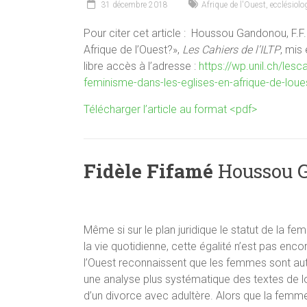
31 décembre 2018
Afrique de l'Ouest
,
ecclésiolo
Pour citer cet article : Houssou Gandonou, F.F
Afrique de l’Ouest?»,
Les Cahiers de l’ILTP
, mis
libre accès à l’adresse :
https://wp.unil.ch/les
feminisme-dans-les-eglises-en-afrique-de-loue
Télécharger l’article au format <pdf>
Fidèle Fifamé
Houssou 
Même si sur le plan juridique le statut de la f
la vie quotidienne, cette égalité n’est pas enco
l’Ouest reconnaissent que les femmes sont au
une analyse plus systématique des textes de lo
d’un divorce avec adultère. Alors que la femme d