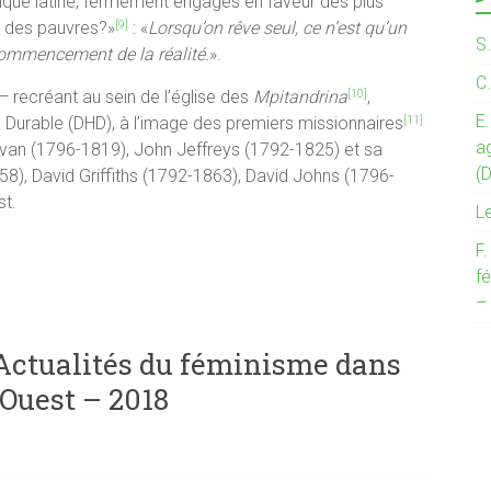
érique latine, fermement engagés en faveur des plus
e des pauvres?»
: «
Lorsqu’on rêve seul, ce n’est qu’un
[9]
S
commencement de la réalité.
».
C
 — recréant au sein de l’église des
Mpitandrina
,
[10]
E.
Durable (DHD), à l’image des premiers missionnaires
[11]
a
van (1796-1819), John Jeffreys (1792-1825) et sa
(
), David Griffiths (1792-1863), David Johns (1796-
st.
L
F
fé
–
 Actualités du féminisme dans
’Ouest – 2018