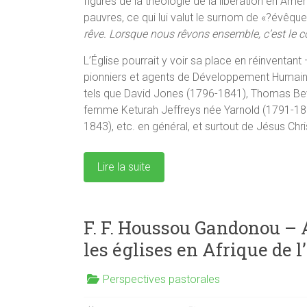
figures de la théologie de la libération en Am
pauvres, ce qui lui valut le surnom de «?évêqu
rêve. Lorsque nous rêvons ensemble, c’est le 
L’Église pourrait y voir sa place en réinventant
pionniers et agents de Développement Humain 
tels que David Jones (1796-1841), Thomas Be
femme Keturah Jeffreys née Yarnold (1791-1858
1843), etc. en général, et surtout de Jésus Chri
Lire la suite
F. F. Houssou Gandonou –
les églises en Afrique de l
Perspectives pastorales