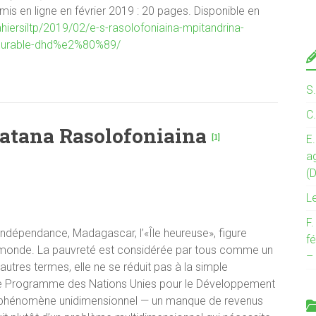
 mis en ligne en février 2019 : 20 pages. Disponible en
cahiersiltp/2019/02/e-s-rasolofoniaina-mpitandrina-
-durable-dhd%e2%80%89/
S
C
tana Rasolofoniaina
[1]
E.
a
(
L
F
l’indépendance, Madagascar, l’«Île heureuse», figure
fé
du monde. La pauvreté est considérée par tous comme un
–
tres termes, elle ne se réduit pas à la simple
, le Programme des Nations Unies pour le Développement
n phénomène unidimensionnel — un manque de revenus