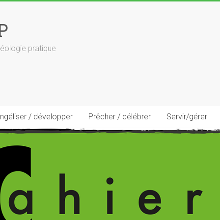
P
éologie pratique
ngéliser / développer
Prêcher / célébrer
Servir/gérer