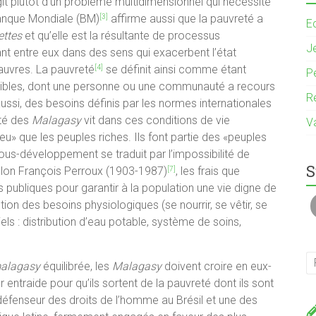
agit plutôt d’un problème multidimensionnel qui nécessite
Banque Mondiale (BM)
affirme aussi que la pauvreté a
[3]
E
ettes
et qu’elle est la résultante de processus
J
nt entre eux dans des sens qui exacerbent l’état
auvres. La pauvreté
se définit ainsi comme étant
[4]
P
angibles, dont une personne ou une communauté a recours
R
ussi, des besoins définis par les normes internationales
ité des
Malagasy
vit dans ces conditions de vie
V
lieu» que les peuples riches. Ils font partie des «peuples
us-développement se traduit par l’impossibilité de
S
selon François Perroux (1903-1987)
, les frais que
[7]
és publiques pour garantir à la population une vie digne de
ion des besoins physiologiques (se nourrir, se vêtir, se
iels : distribution d’eau potable, système de soins,
alagasy
équilibrée, les
Malagasy
doivent croire en eux-
 entraide pour qu’ils sortent de la pauvreté dont ils sont
éfenseur des droits de l’homme au Brésil et une des