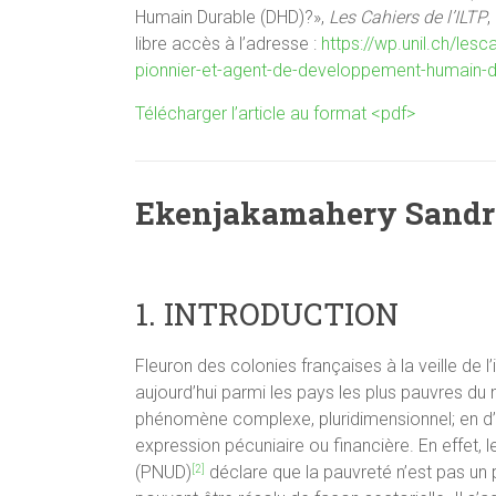
Humain Durable (DHD)?»,
Les Cahiers de l’ILTP
,
libre accès à l’adresse :
https://wp.unil.ch/les
pionnier-et-agent-de-developpement-humain
Télécharger l’article au format <pdf>
Ekenjakamahery Sandra
1. INTRODUCTION
Fleuron des colonies françaises à la veille de 
aujourd’hui parmi les pays les plus pauvres 
phénomène complexe, pluridimensionnel; en d’au
expression pécuniaire ou financière. En effet
(PNUD)
déclare que la pauvreté n’est pas u
[2]