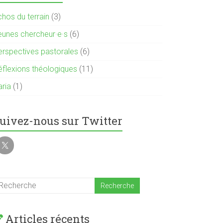
chos du terrain
(3)
eunes chercheur·e·s
(6)
erspectives pastorales
(6)
éflexions théologiques
(11)
aria
(1)
uivez-nous sur Twitter
Articles récents