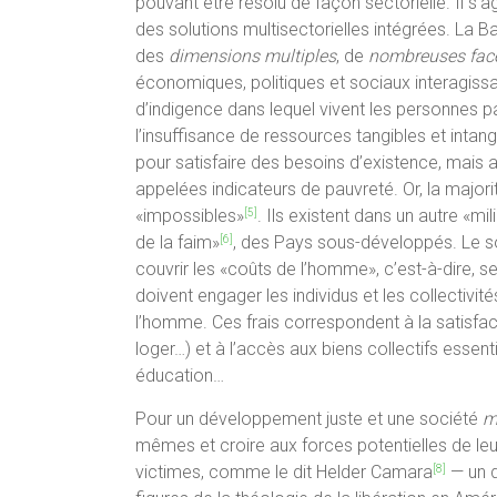
pouvant être résolu de façon sectorielle. Il s’
des solutions multisectorielles intégrées. La 
des
dimensions multiples
, de
nombreuses fac
économiques, politiques et sociaux interagissa
d’indigence dans lequel vivent les personnes p
l’insuffisance de ressources tangibles et int
pour satisfaire des besoins d’existence, mais a
appelées indicateurs de pauvreté. Or, la major
«impossibles»
. Ils existent dans un autre «mi
[5]
de la faim»
, des Pays sous-développés. Le so
[6]
couvrir les «coûts de l’homme», c’est-à-dire, 
doivent engager les individus et les collectivit
l’homme. Ces frais correspondent à la satisfact
loger…) et à l’accès aux biens collectifs essent
éducation…
Pour un développement juste et une société
m
mêmes et croire aux forces potentielles de leur
victimes, comme le dit Helder Camara
— un d
[8]