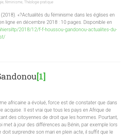
gie
,
féminisme
,
Théologie pratique
. (2018). «?Actualités du féminisme dans les églises en
 en ligne en décembre 2018 : 10 pages. Disponible en
cahiersiltp/2018/12/f-f-houssou-gandonou-actualites-du-
st/
Gandonou
[1]
emme africaine a évolué, force est de constater que dans
re acquise. Il est vrai que tous les pays en Afrique de
tant des citoyennes de droit que les hommes. Pourtant,
i met à jour des différences au Bénin, par exemple lors
oit surprendre son mari en plein acte, il suffit que le