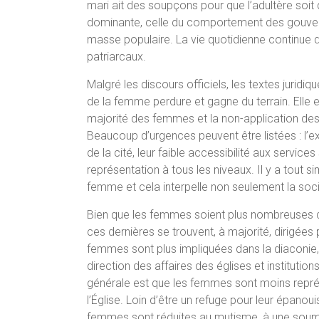
mari ait des soupçons pour que l’adultère soit d
dominante, celle du comportement des gouvern
masse populaire. La vie quotidienne continue 
patriarcaux.
Malgré les discours officiels, les textes juridiq
de la femme perdure et gagne du terrain. Elle e
majorité des femmes et la non-application des d
Beaucoup d’urgences peuvent être listées : l’
de la cité, leur faible accessibilité aux servic
représentation à tous les niveaux. Il y a tout
femme et cela interpelle non seulement la socié
Bien que les femmes soient plus nombreuses qu
ces dernières se trouvent, à majorité, dirigées
femmes sont plus impliquées dans la diaconie, l
direction des affaires des églises et institution
générale est que les femmes sont moins représ
l’Église. Loin d’être un refuge pour leur épanou
femmes sont réduites au mutisme, à une soumi