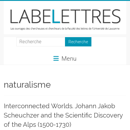
Skip
to
content
LabeLettres
Les
Menu
ouvrages
des
chercheuses
et
naturalisme
chercheurs
de
la
Interconnected Worlds. Johann Jakob
Faculté
Scheuchzer and the Scientific Discovery
des
lettres
of the Alps (1500-1730)