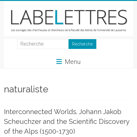
Skip
to
content
LabeLettres
Les
Menu
ouvrages
des
chercheuses
et
naturaliste
chercheurs
de
la
Interconnected Worlds. Johann Jakob
Faculté
Scheuchzer and the Scientific Discovery
des
lettres
of the Alps (1500-1730)