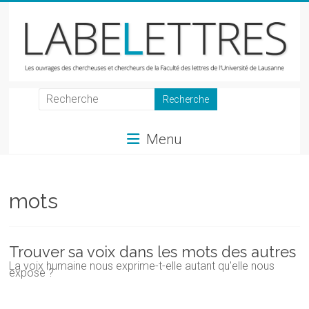
Skip
to
content
LabeLettres
Les
Menu
ouvrages
des
chercheuses
et
mots
chercheurs
de
la
Trouver sa voix dans les mots des autres
Faculté
La voix humaine nous exprime-t-elle autant qu'elle nous
expose ?
des
lettres