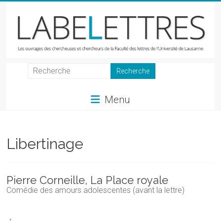
Skip
to
content
LabeLettres
Les
Menu
ouvrages
des
chercheuses
et
Libertinage
chercheurs
de
la
Pierre Corneille, La Place royale
Faculté
Comédie des amours adolescentes (avant la lettre)
des
lettres