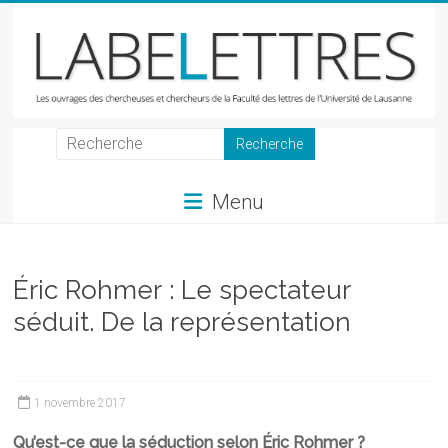
Skip
to
content
LabeLettres
Les
Menu
ouvrages
des
chercheuses
et
Éric Rohmer : Le spectateur
chercheurs
séduit. De la représentation
de
la
Faculté
des
1 novembre 2017
lettres
Qu’est-ce que la séduction selon Éric Rohmer ?