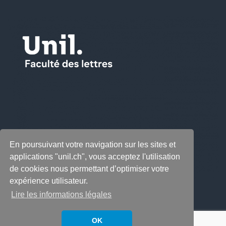
En poursuivant votre navigation sur les sites et
applications "unil.ch", vous acceptez l'utilisation
de cookies nous permettant d’optimiser votre
expérience utilisateur.
Lire les informations légales
OK
Copyright © 2026
LabeLettres
. All rights reserved.