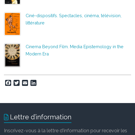
Ciné-dispositifs. Spectacles, cinéma, télévision,
littérature
Cinema Beyond Film. Media Epistemology in the
Modern Era
F
T
E
L
a
w
m
i
c
i
a
n
e
t
i
k
b
t
l
e
o
e
d
Lettre d’information
o
r
I
k
n
Inscrivez-vous à la lettre d'information pour recevoir les