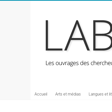
Skip
to
content
LabeLettres
Les
Accueil
Arts et médias
Langues et li
ouvrages
des
chercheuses