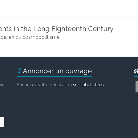
ts in the Long Eighteenth Century
 stoïcien du cosmopolitisme
.
Annoncer un ouvrage
@
ir
Annoncez votre publication
sur LabeLettres
.