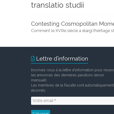
translatio studii
et
chercheurs
de
la
Contesting Cosmopolitan Momen
Faculté
Comment le XVIIIe siècle a élargi l’héritage
des
lettres
Lettre d’information
Inscrivez-vous à la lettre d'information pour recevo
les annonces des dernières parutions (envoi
mensuel).
Les membres de la Faculté sont automatiquement
abonnés.