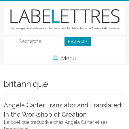
Skip
to
content
LabeLettres
Les
Menu
ouvrages
des
chercheuses
et
britannique
chercheurs
de
la
Angela Carter Translator and Translated:
Faculté
In the Workshop of Creation
des
lettres
La poétique traductive chez Angela Carter et ses