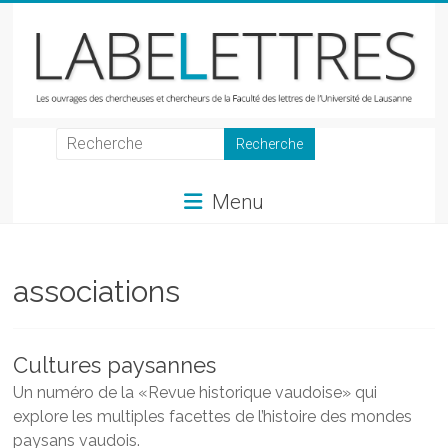
Skip
to
content
LabeLettres
Les
Menu
ouvrages
des
chercheuses
et
associations
chercheurs
de
la
Cultures paysannes
Faculté
Un numéro de la «Revue historique vaudoise» qui
des
explore les multiples facettes de l’histoire des mondes
lettres
paysans vaudois.