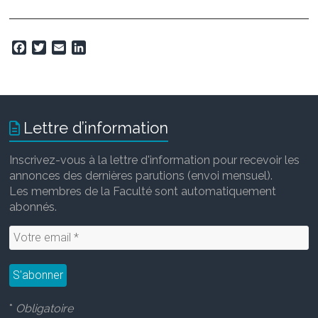
F
T
E
L
a
w
m
i
c
i
a
n
e
t
i
k
b
t
l
e
o
e
d
Lettre d’information
o
r
I
k
n
Inscrivez-vous à la lettre d'information pour recevoir les
annonces des dernières parutions (envoi mensuel).
Les membres de la Faculté sont automatiquement
abonnés.
*
Obligatoire