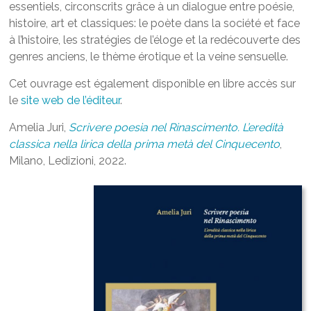
essentiels, circonscrits grâce à un dialogue entre poésie,
histoire, art et classiques: le poète dans la société et face
à l’histoire, les stratégies de l’éloge et la redécouverte des
genres anciens, le thème érotique et la veine sensuelle.
Cet ouvrage est également disponible en libre accès sur
le
site web de l’éditeur
.
Amelia Juri,
Scrivere poesia nel Rinascimento. L’eredità
classica nella lirica della prima metà del Cinquecento
,
Milano, Ledizioni, 2022.