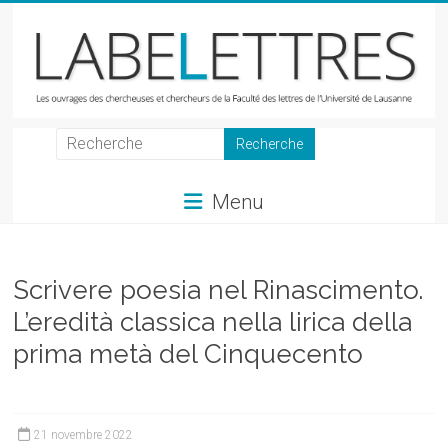
Skip
to
content
LabeLettres
Les
Menu
ouvrages
des
chercheuses
et
Scrivere poesia nel Rinascimento.
chercheurs
L’eredità classica nella lirica della
de
prima metà del Cinquecento
la
Faculté
des
lettres
21 novembre 2022