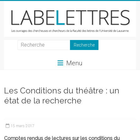
Skip
to
content
LabeLettres
Les
Menu
ouvrages
des
chercheuses
et
Les Conditions du théâtre : un
chercheurs
état de la recherche
de
la
Faculté
des
15 mars 2017
lettres
Comptes rendus de lectures sur les conditions du