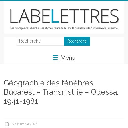
Skip
to
content
LabeLettres
Les
Menu
ouvrages
des
chercheuses
et
Géographie des ténèbres.
chercheurs
Bucarest − Transnistrie − Odessa,
de
1941-1981
la
Faculté
des
lettres
16 décembre 2024