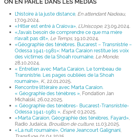
ON EN PARLE DANS LES MÉDIAS
L’histoire à la juste distance
,
En attendant Nadeau
,
17.09.2024.
«Hitler est entré à Craiova»
,
L’Uniscope
, 23.09.2024.
«J’avais besoin de comprendre ce que ma mère
n’avait pas dit»
,
Le Temps
, 19.10.2024.
«Géographie des ténèbres. Bucarest – Transnistrie –
Odessa 1941-1981»: Marta Caraion restitue les voix
des victimes de la Shoah roumaine
,
Le Monde
,
28.10.2024.
« Entretien avec Marta Caraion. Le tombeau de
Transnistrie. Les pages oubliées de la Shoah
roumaine»
,
K.
, 22.01.2025.
Rencontre littéraire avec Marta Caraion.
« Géographie des ténèbres »
, Fondation Jan
Michalski, 26.02.2025.
« Géographie des ténèbres- Bucarest-Transnistrie-
Odessa 1941-1981 »
,
Esprit
, 03.2025.
«Marta Caraion, Géographie des ténèbres, Fayard»
,
Radio Judaïca,
Brouillon de culture
, 11.03.2025.
«La nuit roumaine», Oriane Jeancourt Galignani
,
Transfuge
, 01.04.2025.