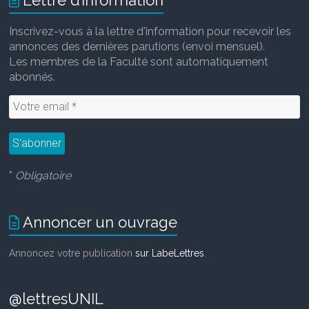
o
r
I
k
n
Inscrivez-vous à la lettre d'information pour recevoir les
annonces des dernières parutions (envoi mensuel).
Les membres de la Faculté sont automatiquement
abonnés.
*
Obligatoire
Annoncer un ouvrage
Annoncez votre publication
sur LabeLettres
.
@lettresUNIL