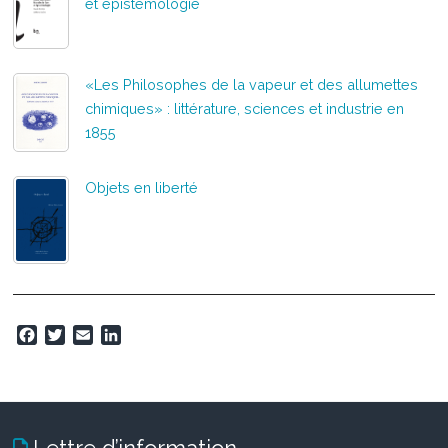
et épistémologie
«Les Philosophes de la vapeur et des allumettes
chimiques» : littérature, sciences et industrie en
1855
Objets en liberté
F
T
E
L
a
w
m
i
c
i
a
n
e
t
i
k
b
t
l
e
o
e
d
Lettre d’information