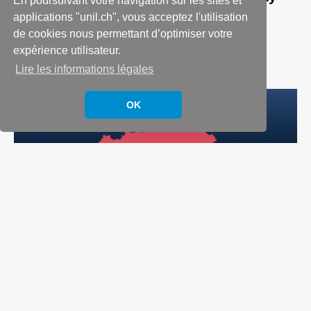
En poursuivant votre navigation sur les sites et
applications "unil.ch", vous acceptez l'utilisation
27 November 2025
de cookies nous permettant d’optimiser votre
In
Digitalization and Technology
,
Finance and
Insurance
,
Research
expérience utilisateur.
Lire les informations légales
OK
XXL Inheritance Tax? A Key Topic for
Switzerland