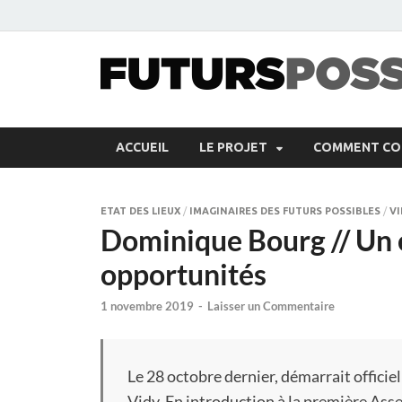
ACCUEIL
LE PROJET
COMMENT CON
ETAT DES LIEUX
/
IMAGINAIRES DES FUTURS POSSIBLES
/
V
Dominique Bourg // Un ét
opportunités
1 novembre 2019
-
Laisser un Commentaire
Le 28 octobre dernier, démarrait officie
Vidy. En introduction à la première As