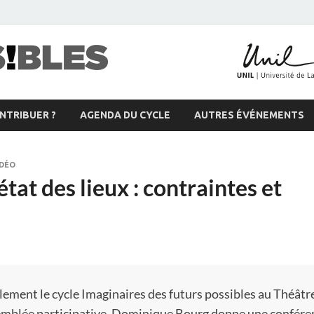
Futurs possible
Blog participatif pour imaginer le monde de
TRIBUER ?
AGENDA DU CYCLE
AUTRES ÉVÉNEMENTS
IDÉO
at des lieux : contraintes et
llement le cycle Imaginaires des futurs possibles au Théâtr
semblée participative, Dominique Bourg donne une confére