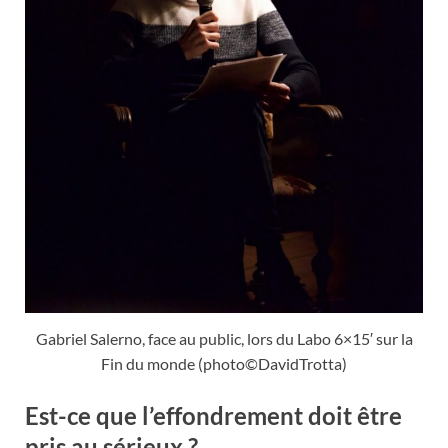
Gabriel Salerno, face au public, lors du Labo 6×15′ sur la
Fin du monde (photo©DavidTrotta)
Est-ce que l’effondrement doit être
pris au sérieux ?