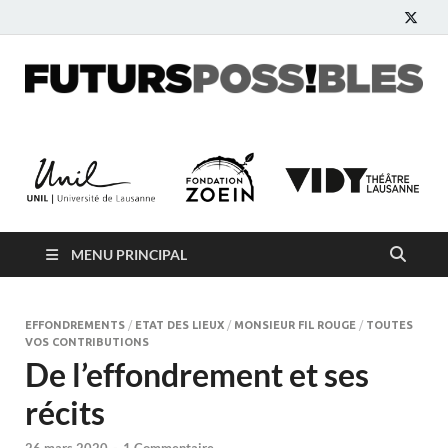
Futurs possibles
Blog participatif pour imaginer le monde de demain
MENU PRINCIPAL
EFFONDREMENTS
/
ETAT DES LIEUX
/
MONSIEUR FIL ROUGE
/
TOUTES
VOS CONTRIBUTIONS
De l’effondrement et ses
récits