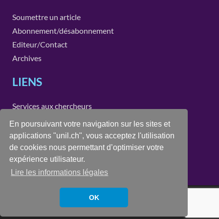
Soumettre un article
Abonnement/désabonnement
Editeur/Contact
Archives
LIENS
Services aux chercheurs
Instituts et unités de recherche de la Faculté des SSP
En poursuivant votre navigation sur les sites et
applications "unil.ch", vous acceptez l'utilisation
CONTACT
de cookies nous permettant d’optimiser votre
expérience utilisateur.
recherche.ssp@unil.ch
Lire les informations légales
Copyright © 2026
eSSPace recherche
.
OK
Propulsé par
WordPress
et
HitMag
.