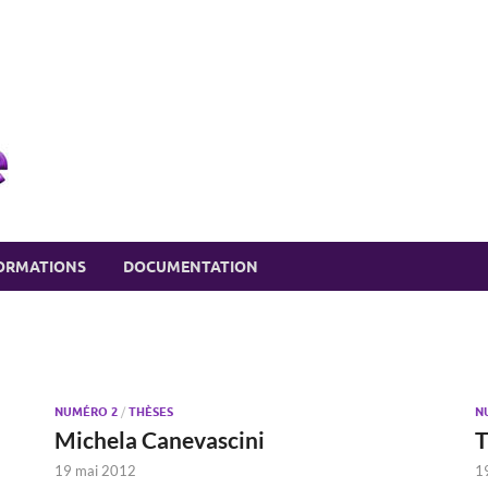
eSSPace recherche
Soutien à la recherche en SSP
ORMATIONS
DOCUMENTATION
NUMÉRO 2
/
THÈSES
N
Michela Canevascini
T
19 mai 2012
1