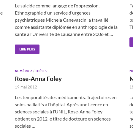
Le suicide comme langage de l’oppression.
F
se
Ethnographie d’un service d’urgences
d
psychiatriques Michela Canevascini a travaillé
p
comme assistante diplômée en anthropologie de la
T
santé à l’Université de Lausanne entre 2006 et …
LIRE PLUS
NUMÉRO 2
/
THÈSES
N
Rose-Anna Foley
M
19 mai 2012
1
Les temporalités des médicaments. Trajectoires en
L
soins palliatifs à l’hôpital. Après une licence en
d
sciences sociales à l’UNIL, Rose-Anna Foley
t
obtient en 2012 le titre de docteure en sciences
n
sociales …
s