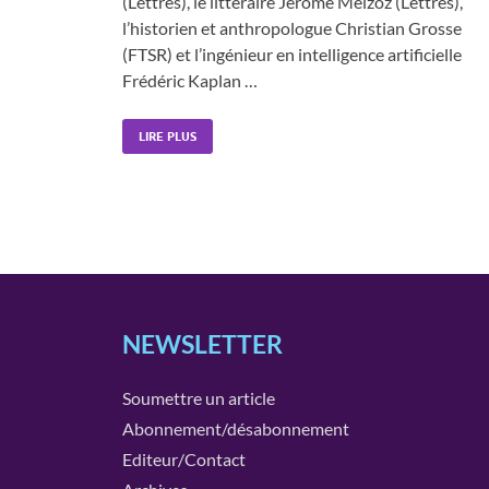
(Lettres), le littéraire Jérôme Meizoz (Lettres),
l’historien et anthropologue Christian Grosse
(FTSR) et l’ingénieur en intelligence artificielle
Frédéric Kaplan …
LIRE PLUS
NEWSLETTER
Soumettre un article
Abonnement/désabonnement
Editeur/Contact