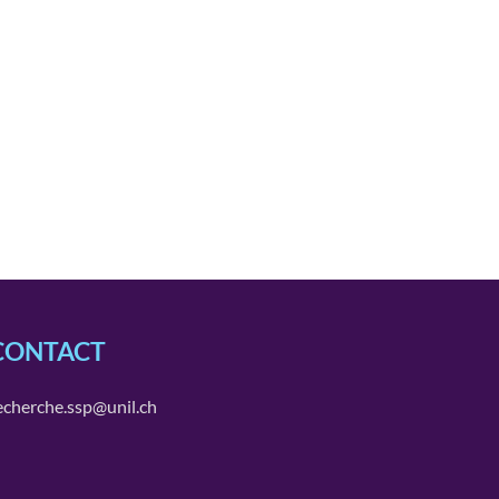
CONTACT
echerche.ssp@unil.ch