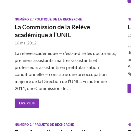
NUMÉRO 2
/
POLITIQUE DE LA RECHERCHE
N
La Commission de la Relève
L
académique à l’UNIL
1
16 mai 2012
J
d
La relève académique — c’est-à-dire les doctorants,
p
premiers assistants, maîtres-assistants et
A
professeurs assistants en prétitularisation
S
conditionnelle — constitue une préoccupation
majeure de la Direction de l’UNIL. En automne
2011, une Commission de …
LIRE PLUS
NUMÉRO 2
/
PROJETS DE RECHERCHE
N