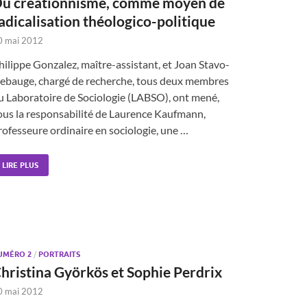
u créationnisme, comme moyen de
adicalisation théologico-politique
0 mai 2012
hilippe Gonzalez, maître-assistant, et Joan Stavo-
ebauge, chargé de recherche, tous deux membres
u Laboratoire de Sociologie (LABSO), ont mené,
ous la responsabilité de Laurence Kaufmann,
rofesseure ordinaire en sociologie, une …
LIRE PLUS
UMÉRO 2
/
PORTRAITS
hristina Györkös et Sophie Perdrix
0 mai 2012