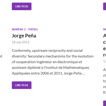
LIRE PLUS
NUMÉRO 2
/
THÈSES
N
Jorge Peña
A
c
18 mai 2012
e
Conformity, upstream reciprocity and social
r
et
diversity: Secondary mechanisms for the evolution
of cooperation Ingénieur en électronique et
1
assistant diplômé à l’Institut de Mathématiques
A
Appliquées entre 2006 et 2011, Jorge Peña …
c
t
LIRE PLUS
r
K