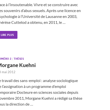
ace à l’insoutenable. Vivre et se construire avec
es souvenirs d’abus sexuels. Après une licence en
sychologie à l’Université de Lausanne en 2003,
hérèse Cuttelod a obtenu, en 2011, le …
LIRE PLUS
UMÉRO 2
/
THÈSES
organe Kuehni
8 mai 2012
e travail des sans-emploi : analyse sociologique
e l’assignation à un programme d’emploi
emporaire Docteure en sciences sociales depuis
ovembre 2011, Morgane Kuehni a rédigé sa thèse
ous la direction de …