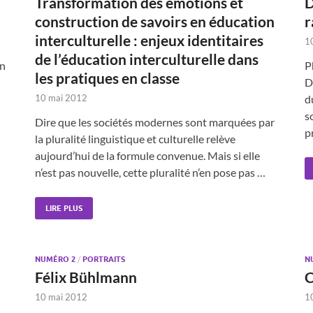
Transformation des émotions et
D
construction de savoirs en éducation
r
interculturelle : enjeux identitaires
1
de l’éducation interculturelle dans
un
P
les pratiques en classe
D
10 mai 2012
d
s
Dire que les sociétés modernes sont marquées par
p
la pluralité linguistique et culturelle relève
aujourd’hui de la formule convenue. Mais si elle
n’est pas nouvelle, cette pluralité n’en pose pas …
LIRE PLUS
NUMÉRO 2
/
PORTRAITS
N
Félix Bühlmann
C
10 mai 2012
1