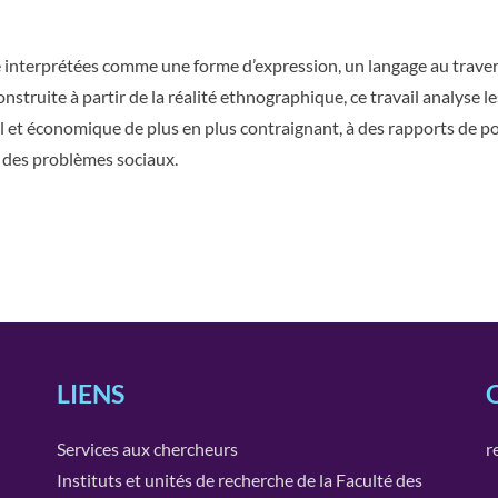
e interprétées comme une forme d’expression, un langage au travers
nstruite à partir de la réalité ethnographique, ce travail analyse 
al et économique de plus en plus contraignant, à des rapports de po
e des problèmes sociaux.
LIENS
Services aux chercheurs
r
Instituts et unités de recherche de la Faculté des