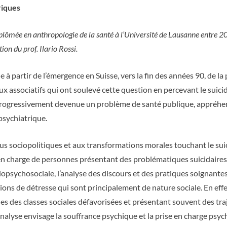
riques
lômée en anthropologie de la santé à l’Université de Lausanne entre 20
tion du prof. Ilario Rossi.
de à partir de l’émergence en Suisse, vers la fin des années 90, de
ieux associatifs qui ont soulevé cette question en percevant le suic
st progressivement devenue un problème de santé publique, appréhe
sychiatrique.
 sociopolitiques et aux transformations morales touchant le suicid
 en charge de personnes présentant des problématiques suicidaires 
opsychosociale, l’analyse des discours et des pratiques soignante
ions de détresse qui sont principalement de nature sociale. En effe
s des classes sociales défavorisées et présentant souvent des tra
s, l’analyse envisage la souffrance psychique et la prise en charge 